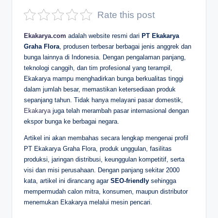
D
Rate this post
e
Ekakarya.com
adalah website resmi dari
PT Ekakarya
p
Graha Flora
, produsen terbesar berbagai jenis anggrek dan
bunga lainnya di Indonesia. Dengan pengalaman panjang,
a
teknologi canggih, dan tim profesional yang terampil,
n
Ekakarya mampu menghadirkan bunga berkualitas tinggi
dalam jumlah besar, memastikan ketersediaan produk
sepanjang tahun. Tidak hanya melayani pasar domestik,
Ekakarya
juga telah merambah pasar internasional dengan
ekspor bunga ke berbagai negara.
Artikel ini akan membahas secara lengkap mengenai profil
PT Ekakarya Graha Flora, produk unggulan, fasilitas
produksi, jaringan distribusi, keunggulan kompetitif, serta
visi dan misi perusahaan. Dengan panjang sekitar 2000
kata, artikel ini dirancang agar
SEO-friendly
sehingga
mempermudah calon mitra, konsumen, maupun distributor
menemukan Ekakarya melalui mesin pencari.