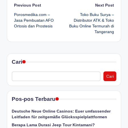
Post
Previous Post
Next Post
Porosmedika.com –
Toko Buku Surya –
navigation
Jasa Pembuatan AFO
Distributor ATK & Toko
Ortosis dan Prostesis
Buku Online Termurah di
Tangerang
Cari
Cari
Pos-pos Terbaru
Deutsche Neue Online Casinos: Euer umfassender
Leitfaden für zeitgemäße Glücksspielplattformen
Berapa Lama Durasi Jeep Tour Kintamani?