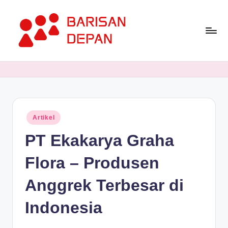
Skip
to
content
P
Informasi
Bisnis
o
Terupdate
rt
dan
Terdepan
a
Posted
Artikel
l
in
PT Ekakarya Graha
B
a
Flora – Produsen
ri
Anggrek Terbesar di
s
Indonesia
a
n