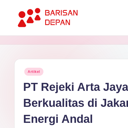
Skip
to
P
content
Informasi
Bisnis
o
Terupdate
rt
dan
Terdepan
a
Posted
Artikel
in
l
PT Rejeki Arta Jaya
B
Berkualitas di Jaka
a
Energi Andal
ri