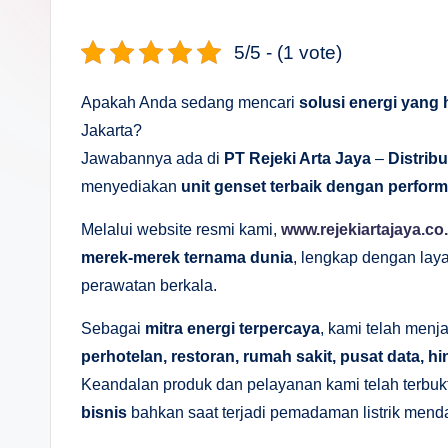
s
a
5/5 - (1 vote)
n
Apakah Anda sedang mencari
solusi energi yang 
D
Jakarta?
Jawabannya ada di
PT Rejeki Arta Jaya
–
Distribu
e
menyediakan
unit genset terbaik dengan performa
p
Melalui website resmi kami,
www.rejekiartajaya.co.
a
merek-merek ternama dunia
, lengkap dengan layan
perawatan berkala.
n
Sebagai
mitra energi terpercaya
, kami telah menj
perhotelan, restoran, rumah sakit, pusat data, h
Keandalan produk dan pelayanan kami telah terbu
bisnis
bahkan saat terjadi pemadaman listrik mend