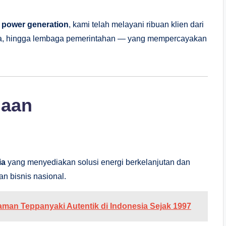
i
power generation
, kami telah melayani ribuan klien dari
sta, hingga lembaga pemerintahan — yang mempercayakan
haan
ia
yang menyediakan solusi energi berkelanjutan dan
n bisnis nasional.
aman Teppanyaki Autentik di Indonesia Sejak 1997