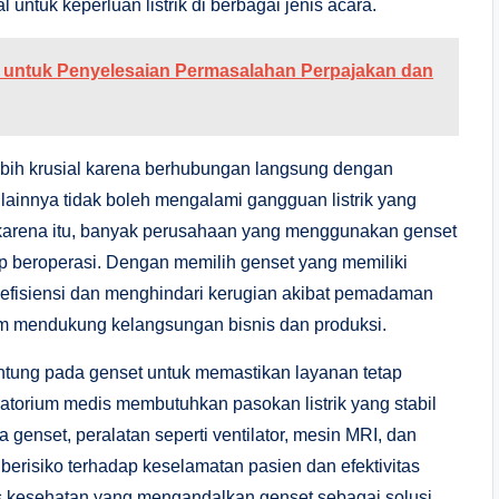
untuk keperluan listrik di berbagai jenis acara.
al untuk Penyelesaian Permasalahan Perpajakan dan
lebih krusial karena berhubungan langsung dengan
i lainnya tidak boleh mengalami gangguan listrik yang
karena itu, banyak perusahaan yang menggunakan genset
p beroperasi. Dengan memilih genset yang memiliki
 efisiensi dan menghindari kerugian akibat pemadaman
lam mendukung kelangsungan bisnis dan produksi.
gantung pada genset untuk memastikan layanan tetap
oratorium medis membutuhkan pasokan listrik yang stabil
genset, peralatan seperti ventilator, mesin MRI, dan
 berisiko terhadap keselamatan pasien dan efektivitas
tas kesehatan yang mengandalkan genset sebagai solusi