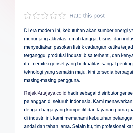
s
a
Rate this post
n
Di era modern ini, kebutuhan akan sumber energi 
D
menunjang aktivitas rumah tangga, bisnis, dan indus
menyediakan pasokan listrik cadangan ketika terja
e
terganggu, produksi industri bisa terhenti, dan k
p
itu, memiliki genset yang berkualitas sangat penti
teknologi yang semakin maju, kini tersedia berbag
a
masing-masing pengguna.
n
RejekiArtajaya.co.id
hadir sebagai distributor gense
pelanggan di seluruh Indonesia. Kami menawarkan 
dengan harga yang kompetitif dan layanan purna 
di industri ini, kami memahami kebutuhan pelang
andal dan tahan lama. Selain itu, tim profesional ka