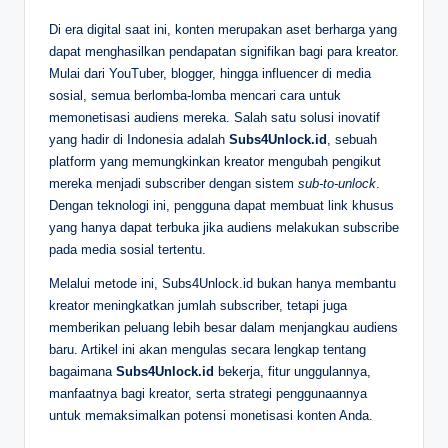
D
Di era digital saat ini, konten merupakan aset berharga yang
dapat menghasilkan pendapatan signifikan bagi para kreator.
e
Mulai dari YouTuber, blogger, hingga influencer di media
p
sosial, semua berlomba-lomba mencari cara untuk
memonetisasi audiens mereka. Salah satu solusi inovatif
a
yang hadir di Indonesia adalah
Subs4Unlock.id
, sebuah
n
platform yang memungkinkan kreator mengubah pengikut
mereka menjadi subscriber dengan sistem
sub-to-unlock
.
Dengan teknologi ini, pengguna dapat membuat link khusus
yang hanya dapat terbuka jika audiens melakukan subscribe
pada media sosial tertentu.
Melalui metode ini, Subs4Unlock.id bukan hanya membantu
kreator meningkatkan jumlah subscriber, tetapi juga
memberikan peluang lebih besar dalam menjangkau audiens
baru. Artikel ini akan mengulas secara lengkap tentang
bagaimana
Subs4Unlock.id
bekerja, fitur unggulannya,
manfaatnya bagi kreator, serta strategi penggunaannya
untuk memaksimalkan potensi monetisasi konten Anda.