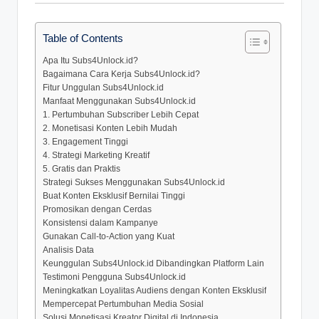
Table of Contents
Apa Itu Subs4Unlock.id?
Bagaimana Cara Kerja Subs4Unlock.id?
Fitur Unggulan Subs4Unlock.id
Manfaat Menggunakan Subs4Unlock.id
1. Pertumbuhan Subscriber Lebih Cepat
2. Monetisasi Konten Lebih Mudah
3. Engagement Tinggi
4. Strategi Marketing Kreatif
5. Gratis dan Praktis
Strategi Sukses Menggunakan Subs4Unlock.id
Buat Konten Eksklusif Bernilai Tinggi
Promosikan dengan Cerdas
Konsistensi dalam Kampanye
Gunakan Call-to-Action yang Kuat
Analisis Data
Keunggulan Subs4Unlock.id Dibandingkan Platform Lain
Testimoni Pengguna Subs4Unlock.id
Meningkatkan Loyalitas Audiens dengan Konten Eksklusif
Mempercepat Pertumbuhan Media Sosial
Solusi Monetisasi Kreator Digital di Indonesia