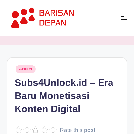
Skip
to
content
P
Informasi
Bisnis
o
Terupdate
rt
dan
Terdepan
a
Posted
Artikel
l
in
Subs4Unlock.id – Era
B
a
Baru Monetisasi
ri
Konten Digital
s
a
Rate this post
n