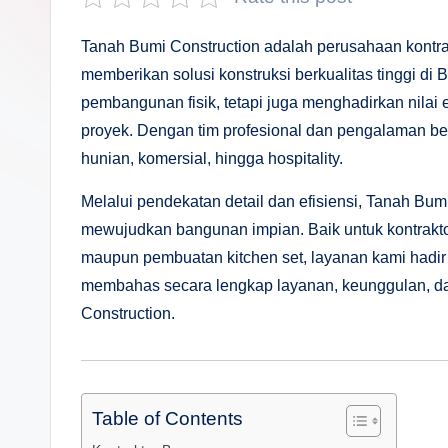
s
a
Tanah Bumi Construction adalah perusahaan kontra
memberikan solusi konstruksi berkualitas tinggi di
n
pembangunan fisik, tetapi juga menghadirkan nilai es
D
proyek. Dengan tim profesional dan pengalaman be
hunian, komersial, hingga hospitality.
e
Melalui pendekatan detail dan efisiensi, Tanah Bum
p
mewujudkan bangunan impian. Baik untuk kontraktor r
a
maupun pembuatan kitchen set, layanan kami hadir d
membahas secara lengkap layanan, keunggulan, d
n
Construction.
Table of Contents