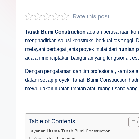
s
a
Rate this post
n
Tanah Bumi Construction
adalah perusahaan kont
D
menghadirkan solusi konstruksi berkualitas tinggi.
melayani berbagai jenis proyek mulai dari
hunian pr
e
adalah menciptakan bangunan yang fungsional, este
p
Dengan pengalaman dan tim profesional, kami se
a
dalam setiap proyek. Tanah Bumi Construction hadi
mewujudkan hunian impian atau ruang usaha yang be
n
Table of Contents
Layanan Utama Tanah Bumi Construction
1. Kontraktor Bangunan