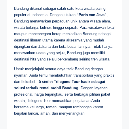
D
Bandung dikenal sebagai salah satu kota wisata paling
populer di Indonesia. Dengan julukan
“Paris van Java”
,
e
Bandung menawarkan perpaduan unik antara wisata alam,
p
wisata belanja, kuliner, hingga sejarah. Para wisatawan lokal
maupun mancanegara kerap menjadikan Bandung sebagai
a
destinasi liburan utama karena aksesnya yang mudah
n
dijangkau dari Jakarta dan kota besar lainnya. Tidak hanya
menawarkan udara yang sejuk, Bandung juga memiliki
destinasi hits yang selalu berkembang seiring tren wisata.
Untuk menjelajahi semua daya tarik Bandung dengan
nyaman, Anda tentu membutuhkan transportasi yang praktis
dan fleksibel. Di sinilah
Trilegend Tour hadir sebagai
solusi terbaik rental mobil Bandung
. Dengan layanan
profesional, harga terjangkau, serta berbagai pilihan paket
wisata, Trilegend Tour memastikan perjalanan Anda
bersama keluarga, teman, maupun rombongan kantor
berjalan lancar, aman, dan menyenangkan.