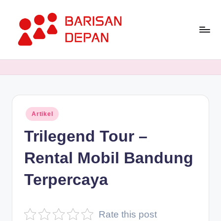
Skip
to
content
P
Informasi
Bisnis
o
Terupdate
rt
dan
Terdepan
a
Posted
Artikel
l
in
Trilegend Tour –
B
a
Rental Mobil Bandung
ri
Terpercaya
s
a
Rate this post
n