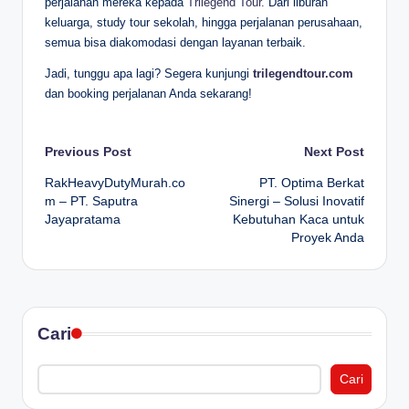
perjalanan mereka kepada
Trilegend Tour.
Dari liburan
keluarga, study tour sekolah, hingga perjalanan perusahaan,
semua bisa diakomodasi dengan layanan terbaik.
Jadi, tunggu apa lagi? Segera kunjungi
trilegendtour.com
dan booking perjalanan Anda sekarang!
Post
Previous Post
Next Post
RakHeavyDutyMurah.co
PT. Optima Berkat
navigation
m – PT. Saputra
Sinergi – Solusi Inovatif
Jayapratama
Kebutuhan Kaca untuk
Proyek Anda
Cari
Cari