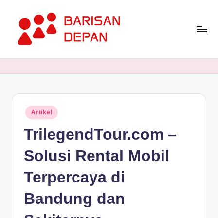
Skip
to
content
P
Informasi
Bisnis
o
Terupdate
rt
dan
Terdepan
a
Posted
Artikel
l
in
TrilegendTour.com –
B
a
Solusi Rental Mobil
ri
Terpercaya di
s
Bandung dan
a
n