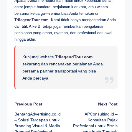
Apakah Anda membutuhkan mobil untuk keperluan sehari,
antar jemput bandara, perjalanan luar kota, atau wisata
bersama keluarga—semua bisa Anda temukan di
TrilegendTour.com
. Kami tidak hanya mengantarkan Anda
dari titik A ke B, tetapi juga memberikan pengalaman
perjalanan yang aman, nyaman, dan profesional dari awal
hingga akhir.
Kunjungi website
TrilegendTour.com
sekarang dan rencanakan perjalanan Anda
bersama partner transportasi yang bisa
Anda percaya.
Post
Previous Post
Next Post
BentangAdvertising.co.id
APConsulting.id –
navigation
– Solusi Terdepan untuk
Konsultan Pajak
Branding Visual & Media
Profesional untuk Bisnis
Promosi Profesional
yang Ingin Tumbuh