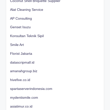
Coconut Shell Briquette Supplier
Alat Cleaning Service
AP Consulting
Genset Isuzu
Konsultan Teknik Sipil
Smile Art
Florist Jakarta
datascripmall.id
amanahgroup.biz
hivefive.co.id
spartaserverindonesia.com
mydentismile.com
asiatimur.co.id