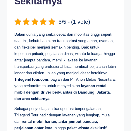
Sekitarnya
D
e
5/5 - (1 vote)
p
Dalam dunia yang serba cepat dan mobilitas tinggi seperti
a
saat ini, kebutuhan akan transportasi yang aman, nyaman,
n
dan fleksibel menjadi semakin penting. Baik untuk
keperluan pribadi, perjalanan dinas, wisata keluarga, hingga
antar jemput bandara, memiliki akses ke layanan
transportasi yang profesional bisa membuat perjalanan lebih
lancar dan efisien. Inilah yang menjadi dasar berdirinya
TrilegendTour.com
, bagian dari PT Arion Midas Nusantara,
yang berkomitmen untuk menyediakan
layanan rental
mobil dengan driver berkualitas di Bandung, Jakarta,
dan area sekitarnya
.
Sebagai penyedia jasa transportasi berpengalaman,
Trilegend Tour hadir dengan layanan yang lengkap, mulai
dari
rental mobil harian, antar jemput bandara,
perjalanan antar kota
, hingga
paket wisata eksklusif
.