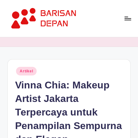
Skip
to
content
P
Informasi
Bisnis
o
Terupdate
rt
dan
Terdepan
a
Posted
Artikel
l
in
Vinna Chia: Makeup
B
a
Artist Jakarta
ri
Terpercaya untuk
s
Penampilan Sempurna
a
n