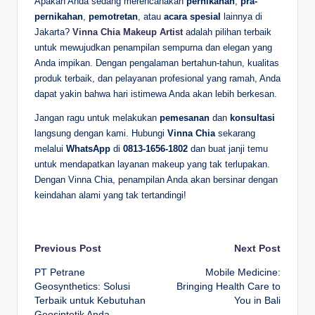
Apakah Anda sedang merencanakan
pernikahan
,
pra-
pernikahan
,
pemotretan
, atau
acara spesial
lainnya di
Jakarta?
Vinna Chia Makeup Artist
adalah pilihan terbaik
untuk mewujudkan penampilan sempurna dan elegan yang
Anda impikan. Dengan pengalaman bertahun-tahun, kualitas
produk terbaik, dan pelayanan profesional yang ramah, Anda
dapat yakin bahwa hari istimewa Anda akan lebih berkesan.
Jangan ragu untuk melakukan
pemesanan
dan
konsultasi
langsung dengan kami. Hubungi
Vinna Chia
sekarang
melalui
WhatsApp
di
0813-1656-1802
dan buat janji temu
untuk mendapatkan layanan makeup yang tak terlupakan.
Dengan Vinna Chia, penampilan Anda akan bersinar dengan
keindahan alami yang tak tertandingi!
Post
Previous Post
Next Post
PT Petrane
Mobile Medicine:
navigation
Geosynthetics: Solusi
Bringing Health Care to
Terbaik untuk Kebutuhan
You in Bali
Geosintetik Anda