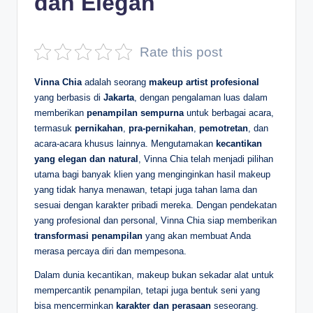
dan Elegan
D
e
Rate this post
p
Vinna Chia
adalah seorang
makeup artist profesional
a
yang berbasis di
Jakarta
, dengan pengalaman luas dalam
n
memberikan
penampilan sempurna
untuk berbagai acara,
termasuk
pernikahan
,
pra-pernikahan
,
pemotretan
, dan
acara-acara khusus lainnya. Mengutamakan
kecantikan
yang elegan dan natural
, Vinna Chia telah menjadi pilihan
utama bagi banyak klien yang menginginkan hasil makeup
yang tidak hanya menawan, tetapi juga tahan lama dan
sesuai dengan karakter pribadi mereka. Dengan pendekatan
yang profesional dan personal, Vinna Chia siap memberikan
transformasi penampilan
yang akan membuat Anda
merasa percaya diri dan mempesona.
Dalam dunia kecantikan, makeup bukan sekadar alat untuk
mempercantik penampilan, tetapi juga bentuk seni yang
bisa mencerminkan
karakter dan perasaan
seseorang.