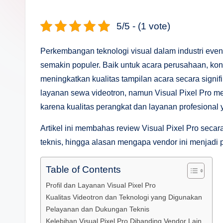
s
a
5/5 - (1 vote)
n
Perkembangan teknologi visual dalam industri ev
D
semakin populer. Baik untuk acara perusahaan, ko
meningkatkan kualitas tampilan acara secara signif
e
layanan sewa videotron, namun Visual Pixel Pro me
p
karena kualitas perangkat dan layanan profesional 
a
Artikel ini membahas review Visual Pixel Pro secara 
teknis, hingga alasan mengapa vendor ini menjadi 
n
Table of Contents
Profil dan Layanan Visual Pixel Pro
Kualitas Videotron dan Teknologi yang Digunakan
Pelayanan dan Dukungan Teknis
Kelebihan Visual Pixel Pro Dibanding Vendor Lain