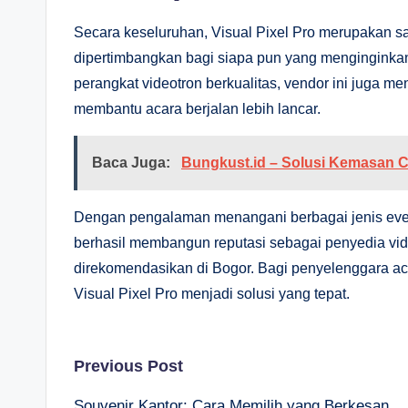
Secara keseluruhan, Visual Pixel Pro merupakan sa
dipertimbangkan bagi siapa pun yang menginginkan
perangkat videotron berkualitas, vendor ini juga 
membantu acara berjalan lebih lancar.
Baca Juga:
Bungkust.id – Solusi Kemasan 
Dengan pengalaman menangani berbagai jenis event 
berhasil membangun reputasi sebagai penyedia vid
direkomendasikan di Bogor. Bagi penyelenggara aca
Visual Pixel Pro menjadi solusi yang tepat.
Post
Previous Post
Souvenir Kantor: Cara Memilih yang Berkesan,