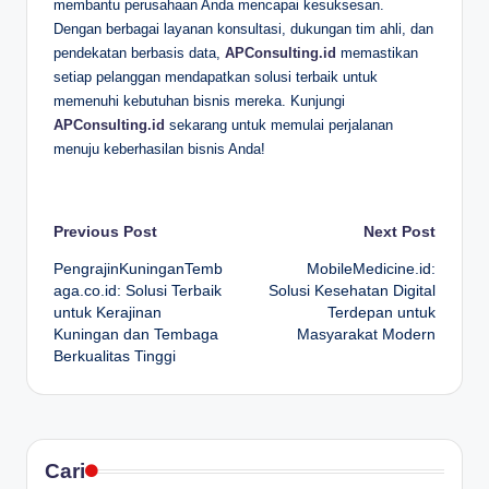
membantu perusahaan Anda mencapai kesuksesan.
Dengan berbagai layanan konsultasi, dukungan tim ahli, dan
pendekatan berbasis data,
APConsulting.id
memastikan
setiap pelanggan mendapatkan solusi terbaik untuk
memenuhi kebutuhan bisnis mereka. Kunjungi
APConsulting.id
sekarang untuk memulai perjalanan
menuju keberhasilan bisnis Anda!
Post
Previous Post
Next Post
PengrajinKuninganTemb
MobileMedicine.id:
navigation
aga.co.id: Solusi Terbaik
Solusi Kesehatan Digital
untuk Kerajinan
Terdepan untuk
Kuningan dan Tembaga
Masyarakat Modern
Berkualitas Tinggi
Cari