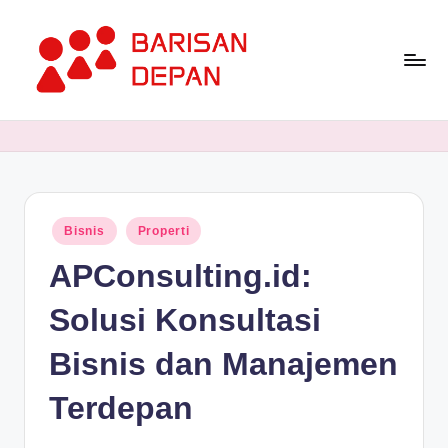
Skip
to
content
P
Informasi
Bisnis
o
Terupdate
rt
dan
Terdepan
a
Posted
Bisnis
Properti
l
in
APConsulting.id:
B
a
Solusi Konsultasi
ri
Bisnis dan Manajemen
s
Terdepan
a
n