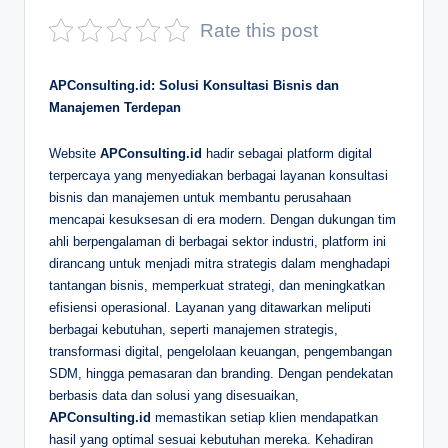
D
Rate this post
e
APConsulting.id: Solusi Konsultasi Bisnis dan
p
Manajemen Terdepan
a
n
Website
APConsulting.id
hadir sebagai platform digital
terpercaya yang menyediakan berbagai layanan konsultasi
bisnis dan manajemen untuk membantu perusahaan
mencapai kesuksesan di era modern. Dengan dukungan tim
ahli berpengalaman di berbagai sektor industri, platform ini
dirancang untuk menjadi mitra strategis dalam menghadapi
tantangan bisnis, memperkuat strategi, dan meningkatkan
efisiensi operasional. Layanan yang ditawarkan meliputi
berbagai kebutuhan, seperti manajemen strategis,
transformasi digital, pengelolaan keuangan, pengembangan
SDM, hingga pemasaran dan branding. Dengan pendekatan
berbasis data dan solusi yang disesuaikan,
APConsulting.id
memastikan setiap klien mendapatkan
hasil yang optimal sesuai kebutuhan mereka. Kehadiran