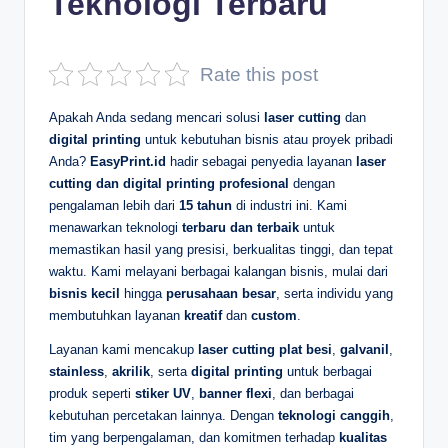
Teknologi Terbaru
D
e
Rate this post
p
Apakah Anda sedang mencari solusi
laser cutting
dan
a
digital printing
untuk kebutuhan bisnis atau proyek pribadi
n
Anda?
EasyPrint.id
hadir sebagai penyedia layanan
laser
cutting dan digital printing profesional
dengan
pengalaman lebih dari
15 tahun
di industri ini. Kami
menawarkan teknologi
terbaru dan terbaik
untuk
memastikan hasil yang presisi, berkualitas tinggi, dan tepat
waktu. Kami melayani berbagai kalangan bisnis, mulai dari
bisnis kecil
hingga
perusahaan besar
, serta individu yang
membutuhkan layanan
kreatif
dan
custom
.
Layanan kami mencakup
laser cutting plat besi
,
galvanil
,
stainless
,
akrilik
, serta
digital printing
untuk berbagai
produk seperti
stiker UV
,
banner flexi
, dan berbagai
kebutuhan percetakan lainnya. Dengan
teknologi canggih
,
tim yang berpengalaman, dan komitmen terhadap
kualitas