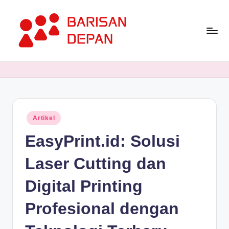
Skip
to
content
P
Informasi
Bisnis
o
Terupdate
rt
dan
Terdepan
a
Posted
Artikel
l
in
EasyPrint.id: Solusi
B
a
Laser Cutting dan
ri
Digital Printing
s
Profesional dengan
a
n