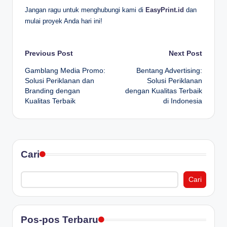
Jangan ragu untuk menghubungi kami di
EasyPrint.id
dan
mulai proyek Anda hari ini!
Post
Previous Post
Next Post
Gamblang Media Promo:
Bentang Advertising:
navigation
Solusi Periklanan dan
Solusi Periklanan
Branding dengan
dengan Kualitas Terbaik
Kualitas Terbaik
di Indonesia
Cari
Cari
Pos-pos Terbaru