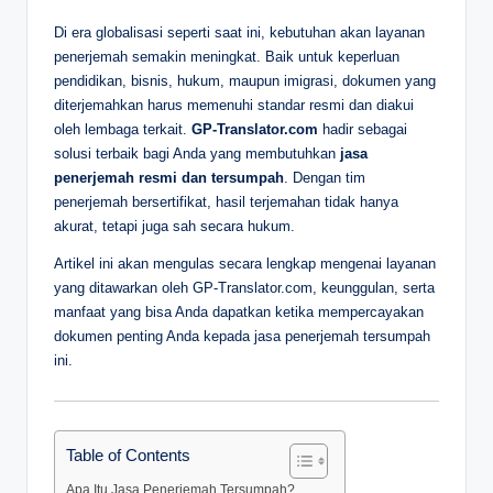
D
Di era globalisasi seperti saat ini, kebutuhan akan layanan
penerjemah semakin meningkat. Baik untuk keperluan
e
pendidikan, bisnis, hukum, maupun imigrasi, dokumen yang
p
diterjemahkan harus memenuhi standar resmi dan diakui
oleh lembaga terkait.
GP-Translator.com
hadir sebagai
a
solusi terbaik bagi Anda yang membutuhkan
jasa
n
penerjemah resmi dan tersumpah
. Dengan tim
penerjemah bersertifikat, hasil terjemahan tidak hanya
akurat, tetapi juga sah secara hukum.
Artikel ini akan mengulas secara lengkap mengenai layanan
yang ditawarkan oleh GP-Translator.com, keunggulan, serta
manfaat yang bisa Anda dapatkan ketika mempercayakan
dokumen penting Anda kepada jasa penerjemah tersumpah
ini.
Table of Contents
Apa Itu Jasa Penerjemah Tersumpah?