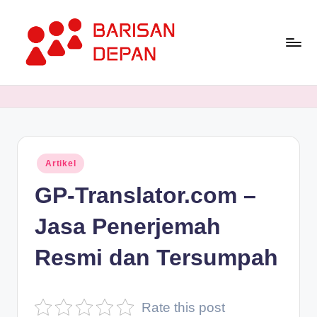
Skip
to
content
P
Informasi
Bisnis
o
Terupdate
rt
dan
Terdepan
a
Posted
Artikel
l
in
GP-Translator.com –
B
a
Jasa Penerjemah
ri
Resmi dan Tersumpah
s
a
Rate this post
n