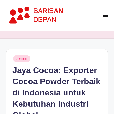
Skip
to
content
P
Informasi
Bisnis
o
Terupdate
rt
dan
Terdepan
a
Posted
Artikel
l
in
Jaya Cocoa: Exporter
B
a
Cocoa Powder Terbaik
ri
di Indonesia untuk
s
Kebutuhan Industri
a
n