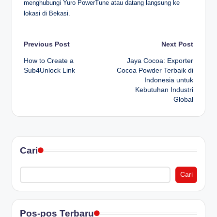
menghubungi Yuro PowerTune atau datang langsung ke
lokasi di Bekasi.
Post
Previous Post
Next Post
How to Create a
Jaya Cocoa: Exporter
navigation
Sub4Unlock Link
Cocoa Powder Terbaik di
Indonesia untuk
Kebutuhan Industri
Global
Cari
Cari
Pos-pos Terbaru