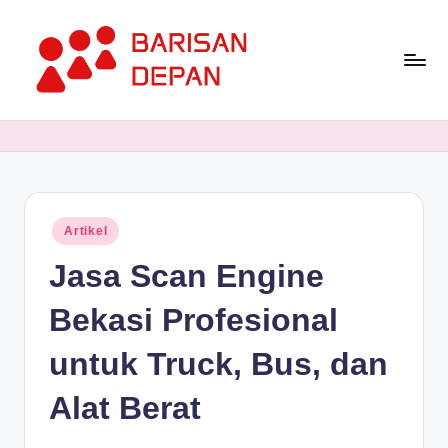
Skip
to
content
P
Informasi
Bisnis
o
Terupdate
rt
dan
Terdepan
a
Posted
Artikel
l
in
Jasa Scan Engine
B
a
Bekasi Profesional
ri
untuk Truck, Bus, dan
s
Alat Berat
a
n