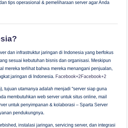
dan tips operasional & pemeliharaan server agar Anda
esia?
er dan infrastruktur jaringan di Indonesia yang berfokus
ang sesuai kebutuhan bisnis dan organisasi. Meskipun
osial mereka terlihat bahwa mereka menangani penjualan,
ngkat jaringan di Indonesia.
Facebook
+2
Facebook
+2
), tujuan utamanya adalah menjadi “server siap guna
nda membutuhkan web server untuk situs online, mail
erver untuk penyimpanan & kolaborasi – Sparta Server
layanan pendukungnya.
bished, instalasi jaringan, servicing server, dan integrasi