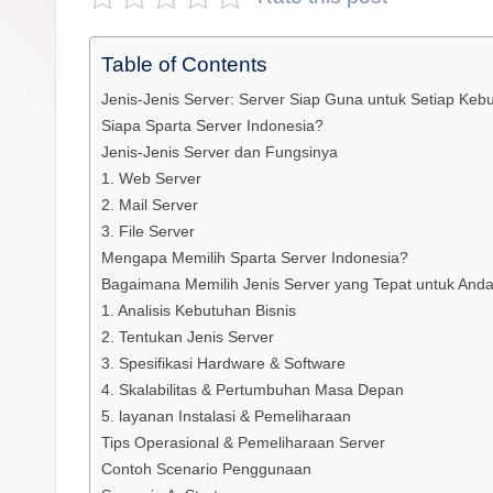
s
a
Table of Contents
n
Jenis-Jenis Server: Server Siap Guna untuk Setiap Keb
Siapa Sparta Server Indonesia?
D
Jenis-Jenis Server dan Fungsinya
1. Web Server
e
2. Mail Server
p
3. File Server
Mengapa Memilih Sparta Server Indonesia?
a
Bagaimana Memilih Jenis Server yang Tepat untuk And
1. Analisis Kebutuhan Bisnis
n
2. Tentukan Jenis Server
3. Spesifikasi Hardware & Software
4. Skalabilitas & Pertumbuhan Masa Depan
5. layanan Instalasi & Pemeliharaan
Tips Operasional & Pemeliharaan Server
Contoh Scenario Penggunaan