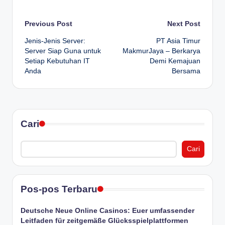
Post
Previous Post
Next Post
Jenis-Jenis Server:
PT Asia Timur
navigation
Server Siap Guna untuk
MakmurJaya – Berkarya
Setiap Kebutuhan IT
Demi Kemajuan
Anda
Bersama
Cari
Cari
Pos-pos Terbaru
Deutsche Neue Online Casinos: Euer umfassender
Leitfaden für zeitgemäße Glücksspielplattformen