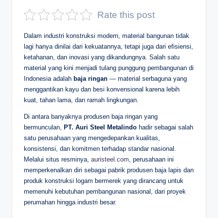
D
Rate this post
e
Dalam industri konstruksi modern, material bangunan tidak
p
lagi hanya dinilai dari kekuatannya, tetapi juga dari efisiensi,
ketahanan, dan inovasi yang dikandungnya. Salah satu
a
material yang kini menjadi tulang punggung pembangunan di
n
Indonesia adalah
baja ringan
— material serbaguna yang
menggantikan kayu dan besi konvensional karena lebih
kuat, tahan lama, dan ramah lingkungan.
Di antara banyaknya produsen baja ringan yang
bermunculan,
PT. Auri Steel Metalindo
hadir sebagai salah
satu perusahaan yang mengedepankan kualitas,
konsistensi, dan komitmen terhadap standar nasional.
Melalui situs resminya,
auristeel.com
, perusahaan ini
memperkenalkan diri sebagai pabrik produsen baja lapis dan
produk konstruksi logam bermerek yang dirancang untuk
memenuhi kebutuhan pembangunan nasional, dari proyek
perumahan hingga industri besar.