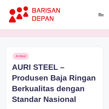
Skip
to
content
P
Informasi
Bisnis
o
Terupdate
rt
dan
Terdepan
a
Posted
Artikel
l
in
AURI STEEL –
B
a
Produsen Baja Ringan
ri
Berkualitas dengan
s
Standar Nasional
a
n