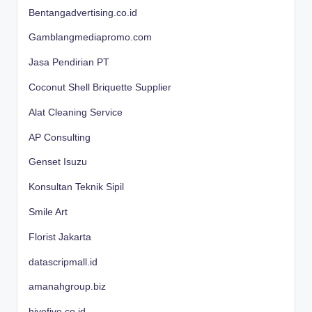
Bentangadvertising.co.id
Gamblangmediapromo.com
Jasa Pendirian PT
Coconut Shell Briquette Supplier
Alat Cleaning Service
AP Consulting
Genset Isuzu
Konsultan Teknik Sipil
Smile Art
Florist Jakarta
datascripmall.id
amanahgroup.biz
hivefive.co.id