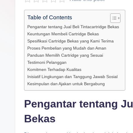
s
a
Table of Contents
n
Pengantar tentang Jual Beli Tintacartridge Bekas
Keuntungan Membeli Cartridge Bekas
D
Spesifikasi Cartridge Bekas yang Kami Terima
Proses Pembelian yang Mudah dan Aman
e
Panduan Memilih Cartridge yang Sesuai
p
Testimoni Pelanggan
Komitmen Terhadap Kualitas
a
Inisiatif Lingkungan dan Tanggung Jawab Sosial
Kesimpulan dan Ajakan untuk Bergabung
n
Pengantar tentang Jua
Bekas