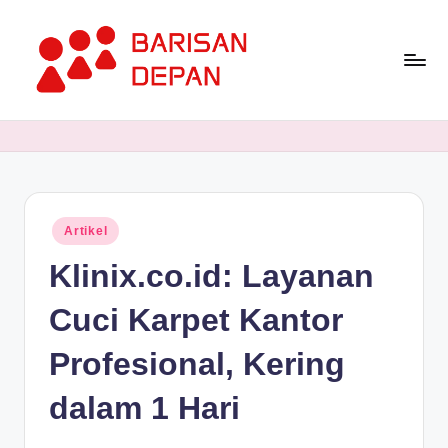
Skip
to
content
P
Informasi
Bisnis
o
Terupdate
rt
dan
Terdepan
a
Posted
Artikel
l
in
Klinix.co.id: Layanan
B
a
Cuci Karpet Kantor
ri
Profesional, Kering
s
dalam 1 Hari
a
n