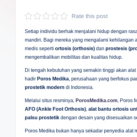
s
a
Rate this post
n
Setiap individu berhak menjalani hidup dengan ras
D
mandiri. Bagi mereka yang mengalami kehilangan a
medis seperti
ortosis (orthosis)
dan
prostesis (pr
e
mengembalikan mobilitas dan kualitas hidup.
p
Di tengah kebutuhan yang semakin tinggi akan alat 
a
hadir
Poros Medika
, perusahaan yang berfokus p
prostetik modern
di Indonesia.
n
Melalui situs resminya,
PorosMedika.com
, Poros 
AFO (Ankle Foot Orthosis)
,
alat bantu ortosis u
palsu prostetik
dengan desain yang disesuaikan se
Poros Medika bukan hanya sekadar penyedia alat m