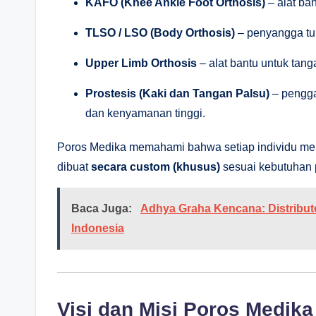
KAFO (Knee Ankle Foot Orthosis)
– alat ban
TLSO / LSO (Body Orthosis)
– penyangga tub
Upper Limb Orthosis
– alat bantu untuk tan
Prostesis (Kaki dan Tangan Palsu)
– pengga
dan kenyamanan tinggi.
Poros Medika memahami bahwa setiap individu memili
dibuat
secara custom (khusus)
sesuai kebutuhan p
Baca Juga:
Adhya Graha Kencana: Distributo
Indonesia
Visi dan Misi Poros Medika