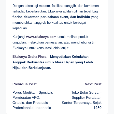
Dengan teknologi modern, fasilitas canggih, dan komitmen
terhadap keberlanjutan, Ekakarya adalah pilihan tepat bagi
florist, dekorator, perusahaan event, dan individu
yang
membutuhkan anggrek berkualitas untuk berbagai
keperluan.
Kunjungi
www.ekakarya.com
untuk melihat produk
unggulan, melakukan pemesanan, atau menghubungi tim
Ekakarya untuk konsultasi lebih lanjut.
Ekakarya Graha Flora
– Menyediakan Keindahan
Anggrek Berkualitas untuk Masa Depan yang Lebih
Hijau dan Berkelanjutan.
Post
Previous Post
Next Post
Poros Medika – Spesialis
Toko Buku Surya –
navigation
Pembuatan AFO,
Supplier Peralatan
Ortosis, dan Prostesis
Kantor Terpercaya Sejak
Profesional di Indonesia
1980