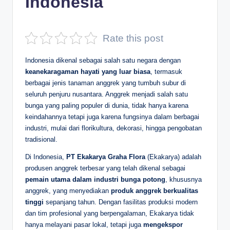
Indonesia
D
e
Rate this post
p
Indonesia dikenal sebagai salah satu negara dengan
a
keanekaragaman hayati yang luar biasa
, termasuk
n
berbagai jenis tanaman anggrek yang tumbuh subur di
seluruh penjuru nusantara. Anggrek menjadi salah satu
bunga yang paling populer di dunia, tidak hanya karena
keindahannya tetapi juga karena fungsinya dalam berbagai
industri, mulai dari florikultura, dekorasi, hingga pengobatan
tradisional.
Di Indonesia,
PT Ekakarya Graha Flora
(Ekakarya) adalah
produsen anggrek terbesar yang telah dikenal sebagai
pemain utama dalam industri bunga potong
, khususnya
anggrek, yang menyediakan
produk anggrek berkualitas
tinggi
sepanjang tahun. Dengan fasilitas produksi modern
dan tim profesional yang berpengalaman, Ekakarya tidak
hanya melayani pasar lokal, tetapi juga
mengekspor