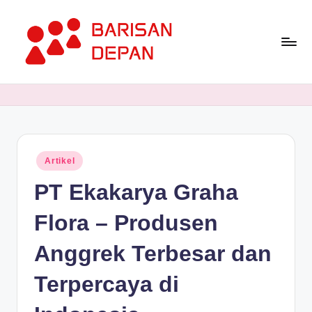
Skip
to
content
P
Informasi
Bisnis
o
Terupdate
rt
dan
Terdepan
a
Posted
Artikel
l
in
PT Ekakarya Graha
B
a
Flora – Produsen
ri
Anggrek Terbesar dan
s
Terpercaya di
a
n