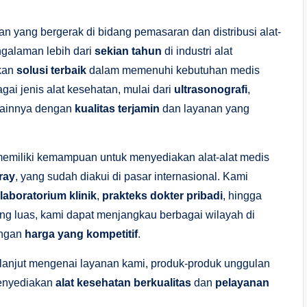
n yang bergerak di bidang pemasaran dan distribusi alat-
ngalaman lebih dari
sekian tahun
di industri alat
ikan
solusi terbaik
dalam memenuhi kebutuhan medis
ai jenis alat kesehatan, mulai dari
ultrasonografi
,
 lainnya dengan
kualitas terjamin
dan layanan yang
memiliki kemampuan untuk menyediakan alat-alat medis
ray
, yang sudah diakui di pasar internasional. Kami
laboratorium klinik
,
prakteks dokter pribadi
, hingga
yang luas, kami dapat menjangkau berbagai wilayah di
ngan
harga yang kompetitif
.
 lanjut mengenai layanan kami, produk-produk unggulan
menyediakan
alat kesehatan berkualitas
dan
pelayanan