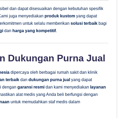
ksibel dan dapat disesuaikan dengan kebutuhan spesifik
i. Kami juga menyediakan
produk kustom
yang dapat
berkomitmen untuk selalu memberikan
solusi terbaik
bagi
gi
dan
harga yang kompetitif
.
an Dukungan Purna Jual
nesia
dipercaya oleh berbagai rumah sakit dan klinik
an terbaik
dan
dukungan purna jual
yang dapat
pi dengan
garansi resmi
dan kami menyediakan
layanan
stikan alat medis yang Anda beli berfungsi dengan
unaan
untuk memudahkan staf medis dalam