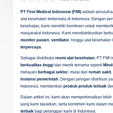
s
a
PT First Medical Indonesia (FMI)
adalah perusahaa
alat kesehatan terkemuka di Indonesia. Dengan pe
n
kesehatan, kami memiliki komitmen untuk member
D
masyarakat Indonesia. Kami mendistribusikan berbag
monitor pasien
,
ventilator
, hingga alat kesehatan
e
terpercaya
.
p
Sebagai distributor
resmi alat kesehatan
, PT FMI 
a
berkualitas tinggi
dari merek ternama seperti
Mind
melayani
berbagai sektor
, mulai dari
rumah sakit
,
n
instansi pemerintah
. Dengan jaringan distribusi 
Indonesia, memberikan
produk-produk terbaik
de
Dalam artikel ini, kami akan memperkenalkan lebih
yang kami tawarkan, serta komitmen kami dalam 
terbaik
bagi pelanggan kami di Indonesia.