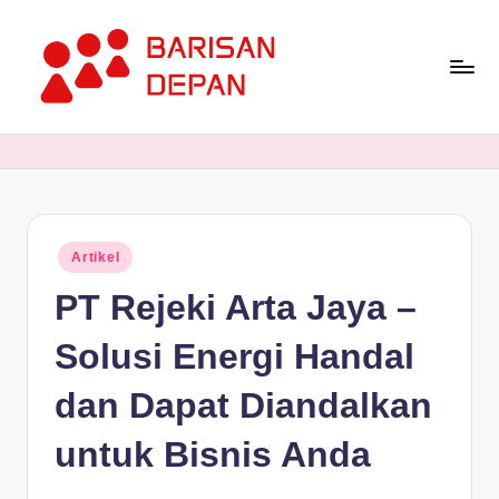
Skip
to
content
P
Informasi
Bisnis
o
Terupdate
rt
dan
Terdepan
a
Posted
Artikel
l
in
PT Rejeki Arta Jaya –
B
a
Solusi Energi Handal
ri
dan Dapat Diandalkan
s
untuk Bisnis Anda
a
n