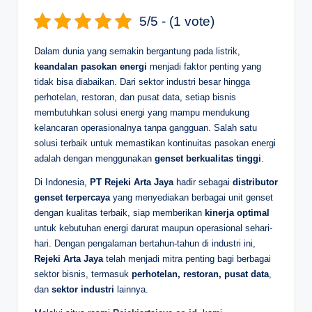
D
5/5 - (1 vote)
e
Dalam dunia yang semakin bergantung pada listrik,
p
keandalan pasokan energi
menjadi faktor penting yang
tidak bisa diabaikan. Dari sektor industri besar hingga
a
perhotelan, restoran, dan pusat data, setiap bisnis
n
membutuhkan solusi energi yang mampu mendukung
kelancaran operasionalnya tanpa gangguan. Salah satu
solusi terbaik untuk memastikan kontinuitas pasokan energi
adalah dengan menggunakan
genset berkualitas tinggi
.
Di Indonesia,
PT Rejeki Arta Jaya
hadir sebagai
distributor
genset terpercaya
yang menyediakan berbagai unit genset
dengan kualitas terbaik, siap memberikan
kinerja optimal
untuk kebutuhan energi darurat maupun operasional sehari-
hari. Dengan pengalaman bertahun-tahun di industri ini,
Rejeki Arta Jaya
telah menjadi mitra penting bagi berbagai
sektor bisnis, termasuk
perhotelan, restoran, pusat data
,
dan
sektor industri
lainnya.