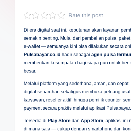
s
a
Rate this post
n
Di era digital saat ini, kebutuhan akan layanan pem
D
semakin penting. Mulai dari pembelian pulsa, paket 
e-wallet — semuanya kini bisa dilakukan secara o
e
Pulsabayar.co.id
hadir sebagai
agen pulsa termur
p
memberikan kesempatan bagi siapa pun untuk bertra
besar.
a
Melalui platform yang sederhana, aman, dan cepat,
n
digital sehari-hari sekaligus membuka peluang usah
karyawan, reseller aktif, hingga pemilik counter, s
payment secara praktis melalui aplikasi Pulsabayar.
Tersedia di
Play Store
dan
App Store
, aplikasi i
di mana saja — cukup dengan smartphone dan konek