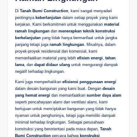
Di
Tanah Bumi Construction
, kami sangat menyadari
pentingnya
keberlanjutan
dalam setiap proyek yang kami
kerjakan. Kami berkomitmen untuk menggunakan
material
ramah lingkungan
dan
menerapkan teknik konstruksi
berkelanjutan
yang tidak hanya bermanfaat untuk jangka
panjang tetapi juga
ramah lingkungan
. Misalnya, dalam
proyek-proyek residensial dan komersial, kami
memanfaatkan material yang lebih
efisien energi
,
tahan
lama
, dan
dapat didaur ulang
untuk mengurangi dampak
negatif terhadap lingkungan.
Kami juga memperhatikan
efisiensi penggunaan energi
dalam desain bangunan yang kami buat. Dengan
desain
yang hemat energi
dan memanfaatkan
sumber daya alam
seperti pencahayaan alami dan ventilasi alami, kami
bertujuan untuk menciptakan bangunan yang tidak hanya
nyaman untuk penghuninya, tetapi juga memiliki dampak
minimal terhadap lingkungan. Sebagai perusahaan
konstruksi yang berorientasi pada masa depan,
Tanah
Bumi Construction
percaya bahwa
konstruksi