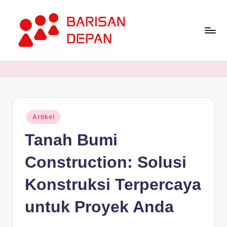
Skip
to
content
P
Informasi
Bisnis
o
Terupdate
rt
dan
Terdepan
a
Posted
Artikel
l
in
Tanah Bumi
B
a
Construction: Solusi
ri
Konstruksi Terpercaya
s
untuk Proyek Anda
a
n