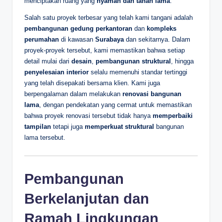
menciptakan ruang yang
nyaman dan tahan lama
.
Salah satu proyek terbesar yang telah kami tangani adalah
pembangunan gedung perkantoran
dan
kompleks
perumahan
di kawasan
Surabaya
dan sekitarnya. Dalam
proyek-proyek tersebut, kami memastikan bahwa setiap
detail mulai dari
desain
,
pembangunan struktural
, hingga
penyelesaian interior
selalu memenuhi standar tertinggi
yang telah disepakati bersama klien. Kami juga
berpengalaman dalam melakukan
renovasi bangunan
lama
, dengan pendekatan yang cermat untuk memastikan
bahwa proyek renovasi tersebut tidak hanya
memperbaiki
tampilan
tetapi juga
memperkuat struktural
bangunan
lama tersebut.
Pembangunan
Berkelanjutan dan
Ramah Lingkungan