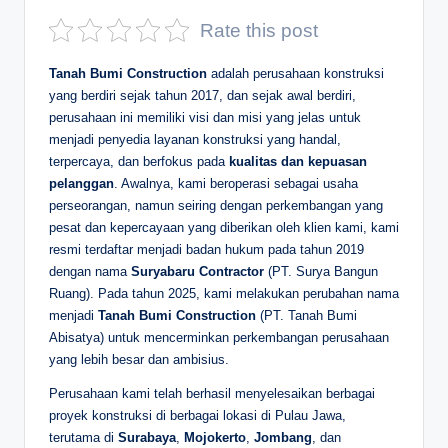
D
Rate this post
e
Tanah Bumi Construction
adalah perusahaan konstruksi
p
yang berdiri sejak tahun 2017, dan sejak awal berdiri,
perusahaan ini memiliki visi dan misi yang jelas untuk
a
menjadi penyedia layanan konstruksi yang handal,
n
terpercaya, dan berfokus pada
kualitas dan kepuasan
pelanggan
. Awalnya, kami beroperasi sebagai usaha
perseorangan, namun seiring dengan perkembangan yang
pesat dan kepercayaan yang diberikan oleh klien kami, kami
resmi terdaftar menjadi badan hukum pada tahun 2019
dengan nama
Suryabaru Contractor
(PT. Surya Bangun
Ruang). Pada tahun 2025, kami melakukan perubahan nama
menjadi
Tanah Bumi Construction
(PT. Tanah Bumi
Abisatya) untuk mencerminkan perkembangan perusahaan
yang lebih besar dan ambisius.
Perusahaan kami telah berhasil menyelesaikan berbagai
proyek konstruksi di berbagai lokasi di Pulau Jawa,
terutama di
Surabaya
,
Mojokerto
,
Jombang
, dan