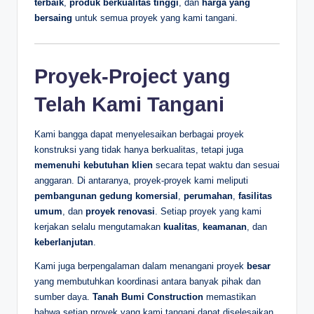
terbaik
,
produk berkualitas tinggi
, dan
harga yang
bersaing
untuk semua proyek yang kami tangani.
Proyek-Project yang
Telah Kami Tangani
Kami bangga dapat menyelesaikan berbagai proyek
konstruksi yang tidak hanya berkualitas, tetapi juga
memenuhi kebutuhan klien
secara tepat waktu dan sesuai
anggaran. Di antaranya, proyek-proyek kami meliputi
pembangunan gedung komersial
,
perumahan
,
fasilitas
umum
, dan
proyek renovasi
. Setiap proyek yang kami
kerjakan selalu mengutamakan
kualitas
,
keamanan
, dan
keberlanjutan
.
Kami juga berpengalaman dalam menangani proyek
besar
yang membutuhkan koordinasi antara banyak pihak dan
sumber daya.
Tanah Bumi Construction
memastikan
bahwa setiap proyek yang kami tangani dapat diselesaikan