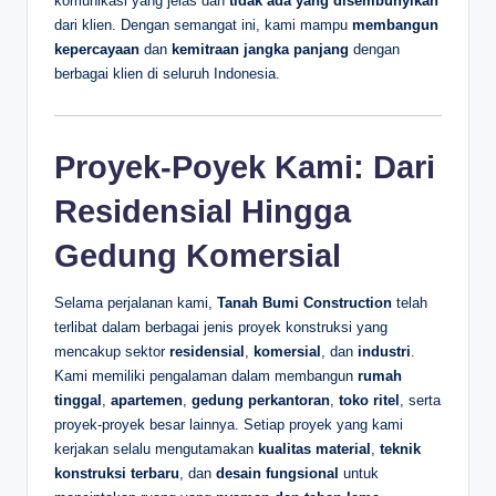
komunikasi yang jelas dan
tidak ada yang disembunyikan
dari klien. Dengan semangat ini, kami mampu
membangun
kepercayaan
dan
kemitraan jangka panjang
dengan
berbagai klien di seluruh Indonesia.
Proyek-Poyek Kami: Dari
Residensial Hingga
Gedung Komersial
Selama perjalanan kami,
Tanah Bumi Construction
telah
terlibat dalam berbagai jenis proyek konstruksi yang
mencakup sektor
residensial
,
komersial
, dan
industri
.
Kami memiliki pengalaman dalam membangun
rumah
tinggal
,
apartemen
,
gedung perkantoran
,
toko ritel
, serta
proyek-proyek besar lainnya. Setiap proyek yang kami
kerjakan selalu mengutamakan
kualitas material
,
teknik
konstruksi terbaru
, dan
desain fungsional
untuk