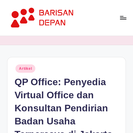
Skip
to
content
P
Informasi
Bisnis
o
Terupdate
rt
dan
Terdepan
a
Posted
Artikel
l
in
QP Office: Penyedia
B
a
Virtual Office dan
ri
Konsultan Pendirian
s
Badan Usaha
a
n