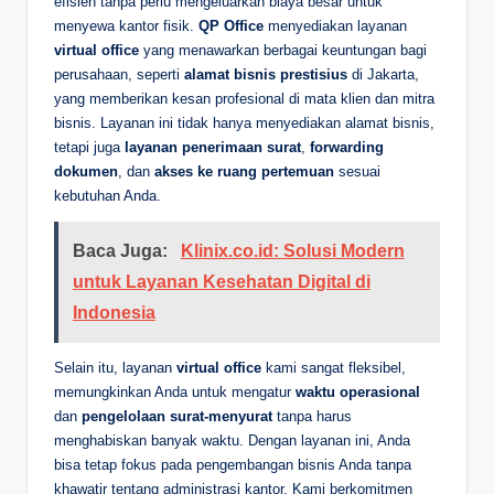
efisien tanpa perlu mengeluarkan biaya besar untuk
menyewa kantor fisik.
QP Office
menyediakan layanan
virtual office
yang menawarkan berbagai keuntungan bagi
perusahaan, seperti
alamat bisnis prestisius
di Jakarta,
yang memberikan kesan profesional di mata klien dan mitra
bisnis. Layanan ini tidak hanya menyediakan alamat bisnis,
tetapi juga
layanan penerimaan surat
,
forwarding
dokumen
, dan
akses ke ruang pertemuan
sesuai
kebutuhan Anda.
Baca Juga:
Klinix.co.id: Solusi Modern
untuk Layanan Kesehatan Digital di
Indonesia
Selain itu, layanan
virtual office
kami sangat fleksibel,
memungkinkan Anda untuk mengatur
waktu operasional
dan
pengelolaan surat-menyurat
tanpa harus
menghabiskan banyak waktu. Dengan layanan ini, Anda
bisa tetap fokus pada pengembangan bisnis Anda tanpa
khawatir tentang administrasi kantor. Kami berkomitmen