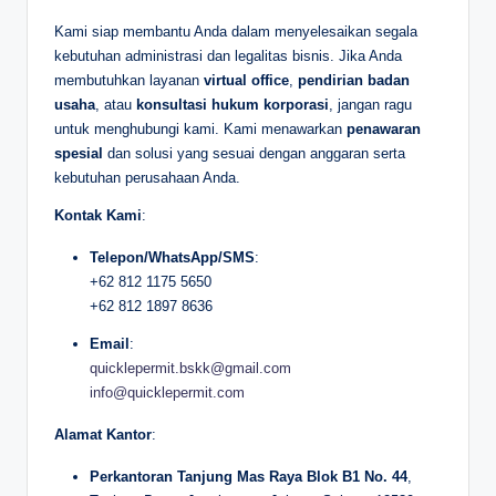
Kami siap membantu Anda dalam menyelesaikan segala
kebutuhan administrasi dan legalitas bisnis. Jika Anda
membutuhkan layanan
virtual office
,
pendirian badan
usaha
, atau
konsultasi hukum korporasi
, jangan ragu
untuk menghubungi kami. Kami menawarkan
penawaran
spesial
dan solusi yang sesuai dengan anggaran serta
kebutuhan perusahaan Anda.
Kontak Kami
:
Telepon/WhatsApp/SMS
:
+62 812 1175 5650
+62 812 1897 8636
Email
:
quicklepermit.bskk@gmail.com
info@quicklepermit.com
Alamat Kantor
:
Perkantoran Tanjung Mas Raya Blok B1 No. 44
,