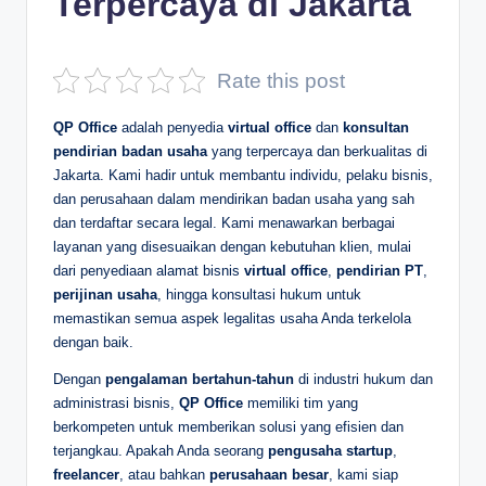
Terpercaya di Jakarta
D
e
Rate this post
p
QP Office
adalah penyedia
virtual office
dan
konsultan
a
pendirian badan usaha
yang terpercaya dan berkualitas di
n
Jakarta. Kami hadir untuk membantu individu, pelaku bisnis,
dan perusahaan dalam mendirikan badan usaha yang sah
dan terdaftar secara legal. Kami menawarkan berbagai
layanan yang disesuaikan dengan kebutuhan klien, mulai
dari penyediaan alamat bisnis
virtual office
,
pendirian PT
,
perijinan usaha
, hingga konsultasi hukum untuk
memastikan semua aspek legalitas usaha Anda terkelola
dengan baik.
Dengan
pengalaman bertahun-tahun
di industri hukum dan
administrasi bisnis,
QP Office
memiliki tim yang
berkompeten untuk memberikan solusi yang efisien dan
terjangkau. Apakah Anda seorang
pengusaha startup
,
freelancer
, atau bahkan
perusahaan besar
, kami siap