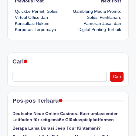
Post
Previous Post
Next Post
QuickLe Permit: Solusi
Gamblang Media Promo:
navigation
Virtual Office dan
Solusi Periklanan,
Konsultasi Hukum
Pameran Jasa, dan
Korporasi Terpercaya
Digital Printing Terbaik
Cari
Cari
Pos-pos Terbaru
Deutsche Neue Online Casinos: Euer umfassender
Leitfaden für zeitgemäße Glücksspielplattformen
Berapa Lama Durasi Jeep Tour Kintamani?