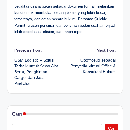
Legalitas usaha bukan sekadar dokumen formal, melainkan
kunci untuk membuka peluang bisnis yang lebih besar,
terpercaya, dan aman secara hukum. Bersama Quickle
Permit, urusan pendirian dan perizinan badan usaha menjadi
lebih sederhana, efisien, dan tanpa repot.
Post
Previous Post
Next Post
GSM Logistic – Solusi
Qpoffice.id sebagai
navigation
Terbaik untuk Sewa Alat
Penyedia Virtual Office &
Berat, Pengiriman,
Konsultasi Hukum
Cargo, dan Jasa
Pindahan
Cari
Cari