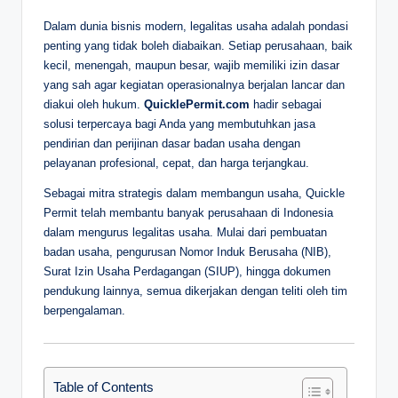
D
Dalam dunia bisnis modern, legalitas usaha adalah pondasi
penting yang tidak boleh diabaikan. Setiap perusahaan, baik
e
kecil, menengah, maupun besar, wajib memiliki izin dasar
p
yang sah agar kegiatan operasionalnya berjalan lancar dan
diakui oleh hukum.
QuicklePermit.com
hadir sebagai
a
solusi terpercaya bagi Anda yang membutuhkan jasa
n
pendirian dan perijinan dasar badan usaha dengan
pelayanan profesional, cepat, dan harga terjangkau.
Sebagai mitra strategis dalam membangun usaha, Quickle
Permit telah membantu banyak perusahaan di Indonesia
dalam mengurus legalitas usaha. Mulai dari pembuatan
badan usaha, pengurusan Nomor Induk Berusaha (NIB),
Surat Izin Usaha Perdagangan (SIUP), hingga dokumen
pendukung lainnya, semua dikerjakan dengan teliti oleh tim
berpengalaman.
Table of Contents