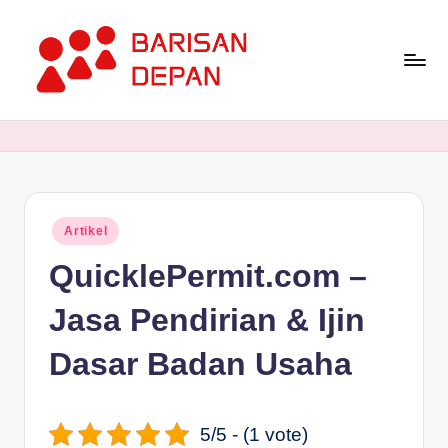
Skip
to
content
P
Informasi
Bisnis
o
Terupdate
rt
dan
Terdepan
a
Posted
Artikel
l
in
QuicklePermit.com –
B
a
Jasa Pendirian & Ijin
ri
Dasar Badan Usaha
s
a
5/5 - (1 vote)
n