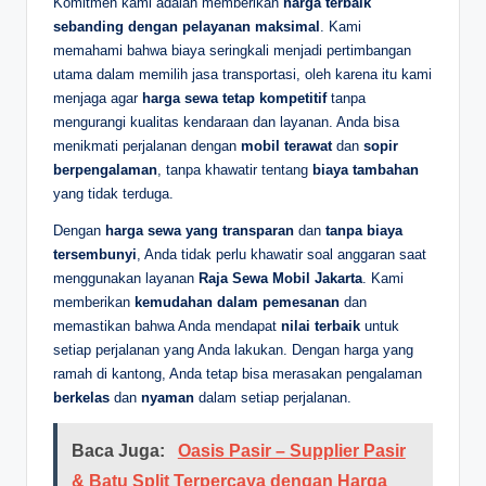
Komitmen kami adalah memberikan
harga terbaik
sebanding dengan pelayanan maksimal
. Kami
memahami bahwa biaya seringkali menjadi pertimbangan
utama dalam memilih jasa transportasi, oleh karena itu kami
menjaga agar
harga sewa tetap kompetitif
tanpa
mengurangi kualitas kendaraan dan layanan. Anda bisa
menikmati perjalanan dengan
mobil terawat
dan
sopir
berpengalaman
, tanpa khawatir tentang
biaya tambahan
yang tidak terduga.
Dengan
harga sewa yang transparan
dan
tanpa biaya
tersembunyi
, Anda tidak perlu khawatir soal anggaran saat
menggunakan layanan
Raja Sewa Mobil Jakarta
. Kami
memberikan
kemudahan dalam pemesanan
dan
memastikan bahwa Anda mendapat
nilai terbaik
untuk
setiap perjalanan yang Anda lakukan. Dengan harga yang
ramah di kantong, Anda tetap bisa merasakan pengalaman
berkelas
dan
nyaman
dalam setiap perjalanan.
Baca Juga:
Oasis Pasir – Supplier Pasir
& Batu Split Terpercaya dengan Harga