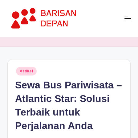
Skip
to
content
P
Informasi
Bisnis
o
Terupdate
rt
dan
Terdepan
a
Posted
Artikel
l
in
Sewa Bus Pariwisata –
B
a
Atlantic Star: Solusi
ri
Terbaik untuk
s
Perjalanan Anda
a
n