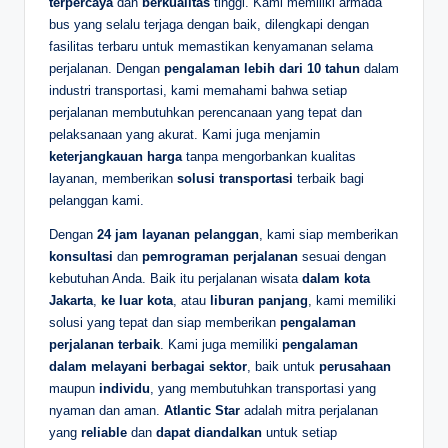
terpercaya
dan
berkualitas
tinggi. Kami memiliki armada
bus yang selalu terjaga dengan baik, dilengkapi dengan
fasilitas terbaru untuk memastikan kenyamanan selama
perjalanan. Dengan
pengalaman lebih dari 10 tahun
dalam
industri transportasi, kami memahami bahwa setiap
perjalanan membutuhkan perencanaan yang tepat dan
pelaksanaan yang akurat. Kami juga menjamin
keterjangkauan harga
tanpa mengorbankan kualitas
layanan, memberikan
solusi transportasi
terbaik bagi
pelanggan kami.
Dengan
24 jam layanan pelanggan
, kami siap memberikan
konsultasi
dan
pemrograman perjalanan
sesuai dengan
kebutuhan Anda. Baik itu perjalanan wisata
dalam kota
Jakarta
,
ke luar kota
, atau
liburan panjang
, kami memiliki
solusi yang tepat dan siap memberikan
pengalaman
perjalanan terbaik
. Kami juga memiliki
pengalaman
dalam melayani berbagai sektor
, baik untuk
perusahaan
maupun
individu
, yang membutuhkan transportasi yang
nyaman dan aman.
Atlantic Star
adalah mitra perjalanan
yang
reliable
dan
dapat diandalkan
untuk setiap