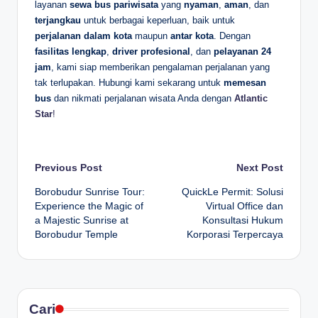
layanan
sewa bus pariwisata
yang
nyaman
,
aman
, dan
terjangkau
untuk berbagai keperluan, baik untuk
perjalanan dalam kota
maupun
antar kota
. Dengan
fasilitas lengkap
,
driver profesional
, dan
pelayanan 24
jam
, kami siap memberikan pengalaman perjalanan yang
tak terlupakan. Hubungi kami sekarang untuk
memesan
bus
dan nikmati perjalanan wisata Anda dengan
Atlantic
Star
!
Post
Previous Post
Next Post
Borobudur Sunrise Tour:
QuickLe Permit: Solusi
navigation
Experience the Magic of
Virtual Office dan
a Majestic Sunrise at
Konsultasi Hukum
Borobudur Temple
Korporasi Terpercaya
Cari