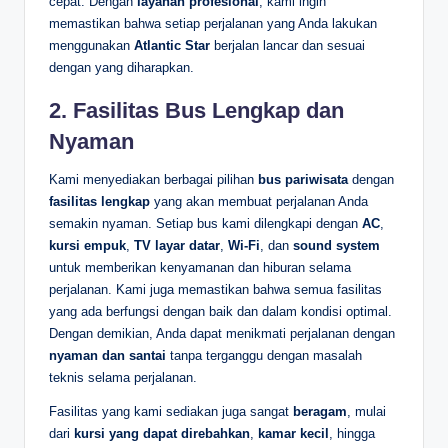
cepat. Dengan
layanan profesional
, kami ingin
memastikan bahwa setiap perjalanan yang Anda lakukan
menggunakan
Atlantic Star
berjalan lancar dan sesuai
dengan yang diharapkan.
2.
Fasilitas Bus Lengkap dan
Nyaman
Kami menyediakan berbagai pilihan
bus pariwisata
dengan
fasilitas lengkap
yang akan membuat perjalanan Anda
semakin nyaman. Setiap bus kami dilengkapi dengan
AC
,
kursi empuk
,
TV layar datar
,
Wi-Fi
, dan
sound system
untuk memberikan kenyamanan dan hiburan selama
perjalanan. Kami juga memastikan bahwa semua fasilitas
yang ada berfungsi dengan baik dan dalam kondisi optimal.
Dengan demikian, Anda dapat menikmati perjalanan dengan
nyaman dan santai
tanpa terganggu dengan masalah
teknis selama perjalanan.
Fasilitas yang kami sediakan juga sangat
beragam
, mulai
dari
kursi yang dapat direbahkan
,
kamar kecil
, hingga