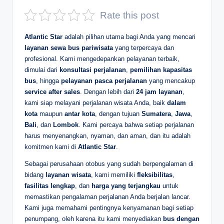
D
Rate this post
e
Atlantic Star
adalah pilihan utama bagi Anda yang mencari
p
layanan sewa bus pariwisata
yang terpercaya dan
profesional. Kami mengedepankan pelayanan terbaik,
a
dimulai dari
konsultasi perjalanan
,
pemilihan kapasitas
n
bus
, hingga
pelayanan pasca perjalanan
yang mencakup
service after sales
. Dengan lebih dari
24 jam layanan
,
kami siap melayani perjalanan wisata Anda, baik
dalam
kota
maupun
antar kota
, dengan tujuan
Sumatera
,
Jawa
,
Bali
, dan
Lombok
. Kami percaya bahwa setiap perjalanan
harus menyenangkan, nyaman, dan aman, dan itu adalah
komitmen kami di
Atlantic Star
.
Sebagai perusahaan otobus yang sudah berpengalaman di
bidang
layanan wisata
, kami memiliki
fleksibilitas
,
fasilitas lengkap
, dan
harga yang terjangkau
untuk
memastikan pengalaman perjalanan Anda berjalan lancar.
Kami juga memahami pentingnya kenyamanan bagi setiap
penumpang, oleh karena itu kami menyediakan
bus dengan