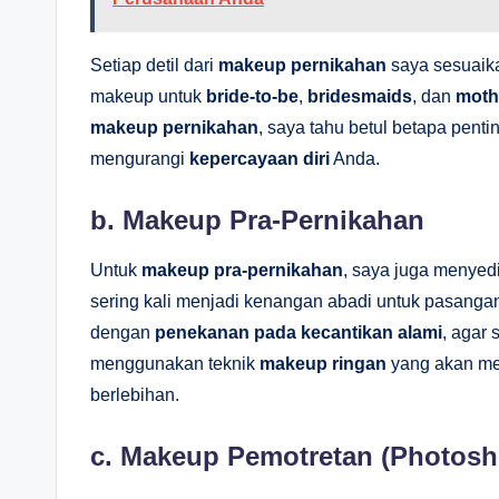
Setiap detil dari
makeup pernikahan
saya sesuai
makeup untuk
bride-to-be
,
bridesmaids
, dan
mothe
makeup pernikahan
, saya tahu betul betapa pent
mengurangi
kepercayaan diri
Anda.
b.
Makeup Pra-Pernikahan
Untuk
makeup pra-pernikahan
, saya juga menyed
sering kali menjadi kenangan abadi untuk pasan
dengan
penekanan pada kecantikan alami
, agar 
menggunakan teknik
makeup ringan
yang akan men
berlebihan.
c.
Makeup Pemotretan (Photosh