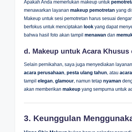
Apakah Anda memerlukan makeup untuk
pemotret
menawarkan layanan
makeup pemotretan
yang di
Makeup untuk sesi pemotretan harus sesuai denga
berfokus untuk menciptakan
look
yang dapat menye
bahwa hasil foto akan tampil
menawan
dan
memu
d.
Makeup untuk Acara Khusus 
Selain pernikahan, saya juga menyediakan layana
acara perusahaan
,
pesta ulang tahun
, atau
acara
tampil
elegan
,
glamour
, namun tetap
nyaman
deng
akan memberikan
makeup
yang sempurna untuk ac
3.
Keunggulan Menggunaka