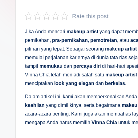
s
a
Rate this post
n
Jika Anda mencari
makeup artist
yang dapat memb
D
pernikahan,
pra-pernikahan
,
pemotretan
, atau
aca
pilihan yang tepat. Sebagai seorang
makeup artist
e
memulai perjalanan kariernya di dunia tata rias sej
p
tampil
memukau
dan
percaya diri
di hari-hari spe
Vinna Chia telah menjadi salah satu
makeup artist
a
menciptakan
look yang elegan
dan
berkelas
.
n
Dalam artikel ini, kami akan memperkenalkan Anda
keahlian
yang dimilikinya, serta bagaimana
makeup
acara-acara penting. Kami juga akan membahas la
mengapa Anda harus memilih
Vinna Chia
untuk me