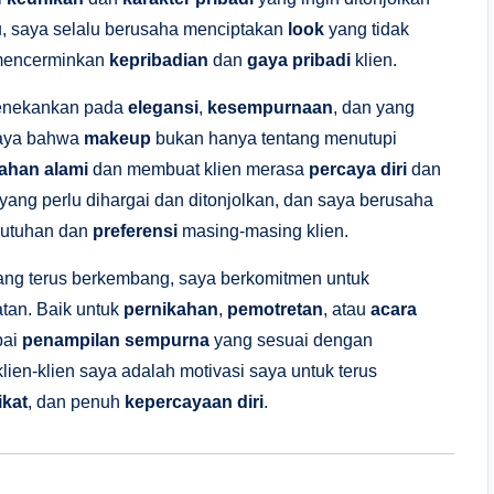
u, saya selalu berusaha menciptakan
look
yang tidak
a mencerminkan
kepribadian
dan
gaya pribadi
klien.
 menekankan pada
elegansi
,
kesempurnaan
, dan yang
caya bahwa
makeup
bukan hanya tentang menutupi
ahan alami
dan membuat klien merasa
percaya diri
dan
k yang perlu dihargai dan ditonjolkan, dan saya berusaha
butuhan dan
preferensi
masing-masing klien.
ng terus berkembang, saya berkomitmen untuk
tan. Baik untuk
pernikahan
,
pemotretan
, atau
acara
pai
penampilan sempurna
yang sesuai dengan
ien-klien saya adalah motivasi saya untuk terus
kat
, dan penuh
kepercayaan diri
.