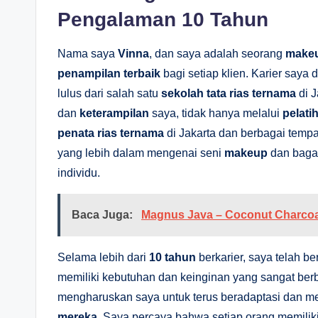
Pengalaman 10 Tahun
Nama saya
Vinna
, dan saya adalah seorang
makeu
penampilan terbaik
bagi setiap klien. Karier saya 
lulus dari salah satu
sekolah tata rias ternama
di J
dan
keterampilan
saya, tidak hanya melalui
pelati
penata rias ternama
di Jakarta dan berbagai temp
yang lebih dalam mengenai seni
makeup
dan baga
individu.
Baca Juga:
Magnus Java – Coconut Charcoal
Selama lebih dari
10 tahun
berkarier, saya telah 
memiliki kebutuhan dan keinginan yang sangat ber
mengharuskan saya untuk terus beradaptasi dan m
mereka
. Saya percaya bahwa setiap orang memilik