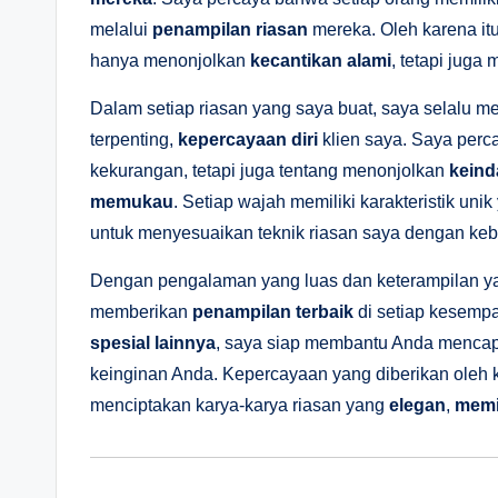
melalui
penampilan riasan
mereka. Oleh karena it
hanya menonjolkan
kecantikan alami
, tetapi jug
Dalam setiap riasan yang saya buat, saya selalu
terpenting,
kepercayaan diri
klien saya. Saya per
kekurangan, tetapi juga tentang menonjolkan
keind
memukau
. Setiap wajah memiliki karakteristik uni
untuk menyesuaikan teknik riasan saya dengan ke
Dengan pengalaman yang luas dan keterampilan ya
memberikan
penampilan terbaik
di setiap kesempa
spesial lainnya
, saya siap membantu Anda menca
keinginan Anda. Kepercayaan yang diberikan oleh kl
menciptakan karya-karya riasan yang
elegan
,
memi