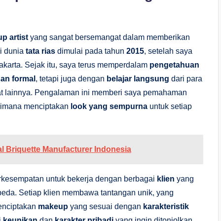
p artist
yang sangat bersemangat dalam memberikan
di dunia
tata rias
dimulai pada tahun
2015
, setelah saya
akarta. Sejak itu, saya terus memperdalam
pengetahuan
han formal
, tetapi juga dengan
belajar langsung
dari para
at lainnya. Pengalaman ini memberi saya pemahaman
imana menciptakan
look yang sempurna
untuk setiap
 Briquette Manufacturer Indonesia
berkesempatan untuk bekerja dengan berbagai
klien
yang
beda. Setiap klien membawa tantangan unik, yang
enciptakan
makeup
yang sesuai dengan
karakteristik
i
keunikan
dan
karakter pribadi
yang ingin ditonjolkan