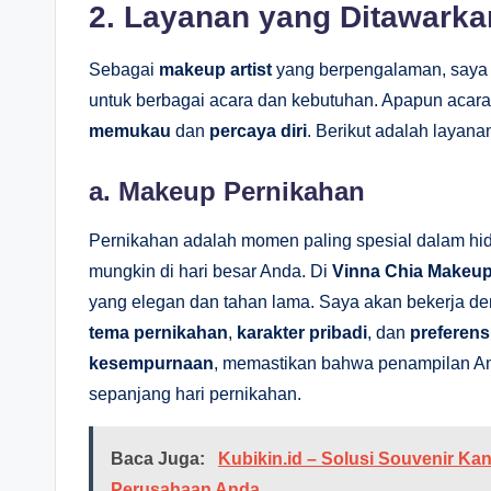
2.
Layanan yang Ditawarka
Sebagai
makeup artist
yang berpengalaman, saya
untuk berbagai acara dan kebutuhan. Apapun acara
memukau
dan
percaya diri
. Berikut adalah layan
a.
Makeup Pernikahan
Pernikahan adalah momen paling spesial dalam hid
mungkin di hari besar Anda. Di
Vinna Chia Makeu
yang elegan dan tahan lama. Saya akan bekerja d
tema pernikahan
,
karakter pribadi
, dan
preferens
kesempurnaan
, memastikan bahwa penampilan An
sepanjang hari pernikahan.
Baca Juga:
Kubikin.id – Solusi Souvenir Ka
Perusahaan Anda