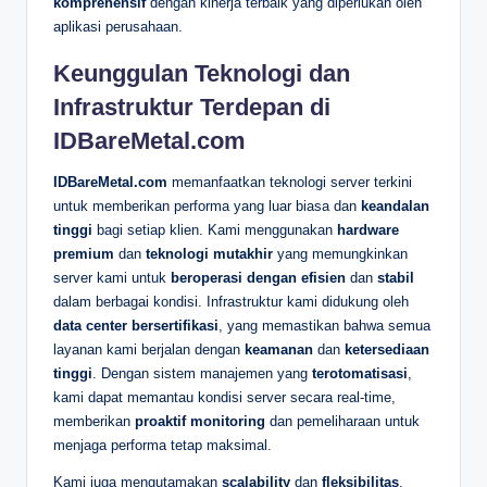
komprehensif
dengan kinerja terbaik yang diperlukan oleh
aplikasi perusahaan.
Keunggulan Teknologi dan
Infrastruktur Terdepan di
IDBareMetal.com
IDBareMetal.com
memanfaatkan teknologi server terkini
untuk memberikan performa yang luar biasa dan
keandalan
tinggi
bagi setiap klien. Kami menggunakan
hardware
premium
dan
teknologi mutakhir
yang memungkinkan
server kami untuk
beroperasi dengan efisien
dan
stabil
dalam berbagai kondisi. Infrastruktur kami didukung oleh
data center bersertifikasi
, yang memastikan bahwa semua
layanan kami berjalan dengan
keamanan
dan
ketersediaan
tinggi
. Dengan sistem manajemen yang
terotomatisasi
,
kami dapat memantau kondisi server secara real-time,
memberikan
proaktif monitoring
dan pemeliharaan untuk
menjaga performa tetap maksimal.
Kami juga mengutamakan
scalability
dan
fleksibilitas
.