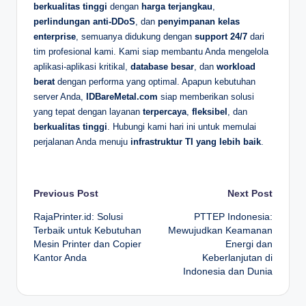
berkualitas tinggi
dengan
harga terjangkau
,
perlindungan anti-DDoS
, dan
penyimpanan kelas
enterprise
, semuanya didukung dengan
support 24/7
dari
tim profesional kami. Kami siap membantu Anda mengelola
aplikasi-aplikasi kritikal,
database besar
, dan
workload
berat
dengan performa yang optimal. Apapun kebutuhan
server Anda,
IDBareMetal.com
siap memberikan solusi
yang tepat dengan layanan
terpercaya
,
fleksibel
, dan
berkualitas tinggi
. Hubungi kami hari ini untuk memulai
perjalanan Anda menuju
infrastruktur TI yang lebih baik
.
Post
Previous Post
Next Post
RajaPrinter.id: Solusi
PTTEP Indonesia:
navigation
Terbaik untuk Kebutuhan
Mewujudkan Keamanan
Mesin Printer dan Copier
Energi dan
Kantor Anda
Keberlanjutan di
Indonesia dan Dunia