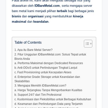
Pada artikel ini, kami akan mengulas berbagai fitur yang
ditawarkan oleh
IDBareMetal.com
, serta mengapa server
bare metal kami menjadi pilihan
terbaik
bagi berbagai jenis
bisnis
dan
organisasi
yang membutuhkan
kinerja
maksimal
dan
keandalan
.
Table of Contents
1. Apa itu Bare Metal Server?
2. Fitur Unggulan IDBareMetal.com: Solusi Tepat untuk
Bisnis Anda
a. Performa Maksimal dengan Dedicated Resources
b. Anti-DDoS untuk Perlindungan Tingkat Lanjut
c. Fast Provisioning untuk Kecepatan Akses
d. Enterprise Grade Storage untuk Keandalan dan
Skalabilitas
3. Mengapa Memilih IDBareMetal.com?
a. Harga Terjangkau Tanpa Mengorbankan Kualitas
b. Support 24/7 dari Tim Profesional
c. Kustomisasi dan Fleksibilitas untuk Berbagai Kebutuhan
d. Keamanan dan Perlindungan Data yang Terjamin