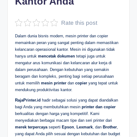
Kantor Anda
D
e
Rate this post
p
Dalam dunia bisnis modern, mesin printer dan copier
a
memainkan peran yang sangat penting dalam memastikan
n
kelancaran operasional kantor. Mesin ini digunakan tidak
hanya untuk
mencetak dokumen
tetapi juga untuk
mengatur arus komunikasi dan kelancaran alur kerja di
dalam perusahaan. Dengan kebutuhan yang semakin
beragam dan kompleks, penting bagi setiap perusahaan
untuk memilih
mesin printer
dan
copier
yang tepat untuk
mendukung produktivitas kantor.
RajaPrinter.id
hadir sebagai solusi yang dapat diandalkan
bagi Anda yang membutuhkan mesin
printer dan copier
berkualitas dengan harga yang kompetitif. Kami
menyediakan berbagai macam tipe dan seri printer dari
merek terpercaya
seperti
Epson
,
Lexmark
, dan
Brother
,
yang dapat Anda pilih sesuai dengan kebutuhan dan budget