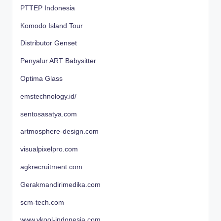
PTTEP Indonesia
Komodo Island Tour
Distributor Genset
Penyalur ART Babysitter
Optima Glass
emstechnology.id/
sentosasatya.com
artmosphere-design.com
visualpixelpro.com
agkrecruitment.com
Gerakmandirimedika.com
scm-tech.com
www.vkool-indonesia.com