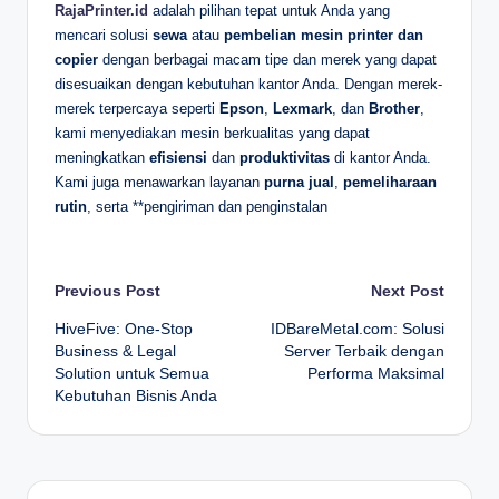
RajaPrinter.id
adalah pilihan tepat untuk Anda yang
mencari solusi
sewa
atau
pembelian mesin printer dan
copier
dengan berbagai macam tipe dan merek yang dapat
disesuaikan dengan kebutuhan kantor Anda. Dengan merek-
merek terpercaya seperti
Epson
,
Lexmark
, dan
Brother
,
kami menyediakan mesin berkualitas yang dapat
meningkatkan
efisiensi
dan
produktivitas
di kantor Anda.
Kami juga menawarkan layanan
purna jual
,
pemeliharaan
rutin
, serta **pengiriman dan penginstalan
Post
Previous Post
Next Post
HiveFive: One-Stop
IDBareMetal.com: Solusi
navigation
Business & Legal
Server Terbaik dengan
Solution untuk Semua
Performa Maksimal
Kebutuhan Bisnis Anda