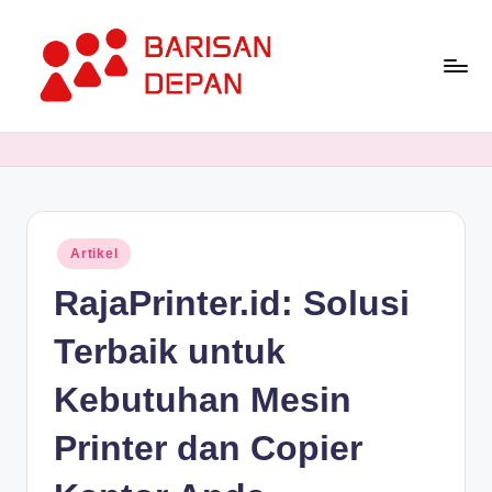
Skip
to
content
P
Informasi
Bisnis
o
Terupdate
rt
dan
Terdepan
a
Posted
Artikel
l
in
RajaPrinter.id: Solusi
B
a
Terbaik untuk
ri
Kebutuhan Mesin
s
Printer dan Copier
a
n