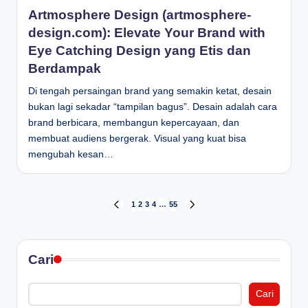
in
Artmosphere Design (artmosphere-
design.com): Elevate Your Brand with
Eye Catching Design yang Etis dan
Berdampak
Di tengah persaingan brand yang semakin ketat, desain
bukan lagi sekadar “tampilan bagus”. Desain adalah cara
brand berbicara, membangun kepercayaan, dan
membuat audiens bergerak. Visual yang kuat bisa
mengubah kesan…
Paginasi
1
2
3
4
…
55
PREVIOUS
NEXT
PAGE
PAGE
pos
Cari
Cari