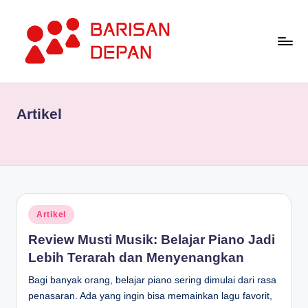
Skip
to
content
P
Informasi
Bisnis
o
Terupdate
Artikel
rt
dan
Terdepan
a
l
B
a
Posted
Artikel
in
ri
Review Musti Musik: Belajar Piano Jadi
s
Lebih Terarah dan Menyenangkan
a
Bagi banyak orang, belajar piano sering dimulai dari rasa
penasaran. Ada yang ingin bisa memainkan lagu favorit,
n