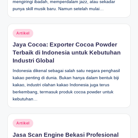
mengiringi ibadah, memperdalam jazz, atau sekadar
D
punya skill musik baru. Namun setelah mulai…
e
p
Posted
Artikel
a
in
Jaya Cocoa: Exporter Cocoa Powder
n
Terbaik di Indonesia untuk Kebutuhan
Industri Global
Indonesia dikenal sebagai salah satu negara penghasil
kakao penting di dunia. Bukan hanya dalam bentuk biji
kakao, industri olahan kakao Indonesia juga terus
berkembang, termasuk produk cocoa powder untuk
kebutuhan…
Posted
Artikel
in
Jasa Scan Engine Bekasi Profesional